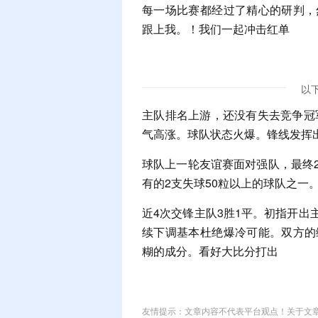
每一场比赛都经过了精心的研判，
跟上我。！我们一起冲击红单
以
主队排名上游，还没有失去竞争冠
气高涨。球队状态火爆。锋线发挥
球队上一轮友谊赛面对强队，最终2
有的2支失球50粒以上的球队之一
近4次交锋主队3胜1平。初指开出
续下调基本杜绝爆冷可能。双方的
糊的成分。看好大比分打出
友情提示：文章内容不代表平台观点！关于文