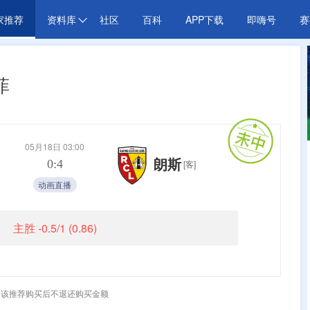
家推荐
资料库
社区
百科
APP下载
即嗨号
赛
菲
05月18日 03:00
朗斯
0:4
[客]
动画直播
主胜 -0.5/1 (0.86)
该推荐购买后不退还购买金额