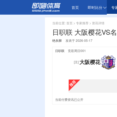
首页
即时比分
专
当前位置:
首页
>
专家推荐
>
资讯详情
日职联 大阪樱花VS
绝杀脚
发表于 2026-05-17
日职联
竞彩周日001
大阪樱花
[主]
当前付费资讯已公开