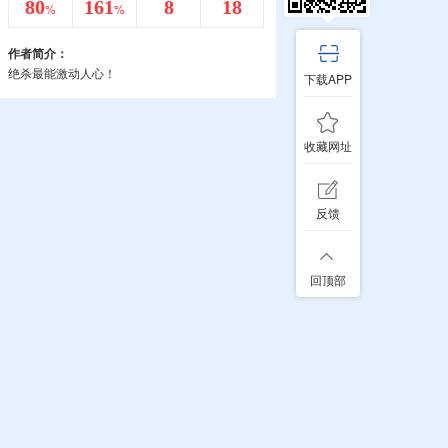
80
161
8
18
%
%
作者简介：
绝杀最能激动人心！
下载APP
收藏网址
反馈
回顶部