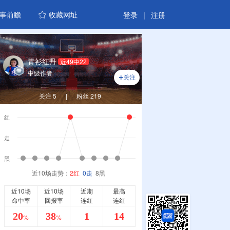
事前瞻
收藏网址
登录
|
注册
青衫红丹
近49中22
中级作者
+
关注
关注 5
|
粉丝 219
红
走
黑
近10场走势：
2红
0走
8黑
近10场
近10场
近期
最高
命中率
回报率
连红
连红
20
38
1
14
%
%