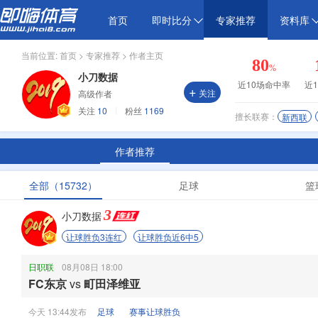
首页
即时比分
专家推荐
资料库
当前位置:
首页
>
专家推荐
>
作者主页
80
%
小刀数据
近10场命中率
近
+
关注
高级作者
关注
10
粉丝
1169
擅长联赛：
新西联
作者推荐
全部（15732）
足球
篮
3
小刀数据
让球胜负3连红
让球胜负近6中5
日职联
08月08日 18:00
FC东京
vs
町田泽维亚
今天 13:44发布
足球
赛事让球胜负