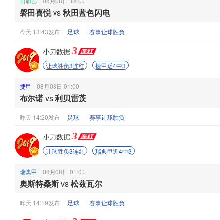
日职乙
08月08日 18:00
磐田喜悦
vs
秋田蓝色闪电
今天 13:43发布
足球
赛事让球胜负
3
小刀数据
让球胜负3连红
捷甲近4中3
捷甲
08月08日 01:00
布尔诺
vs
利贝雷茨
昨天 14:20发布
足球
赛事让球胜负
3
小刀数据
让球胜负3连红
瑞典甲近4中3
瑞典甲
08月08日 01:00
奥斯特桑斯
vs
松兹瓦尔
昨天 14:19发布
足球
赛事让球胜负