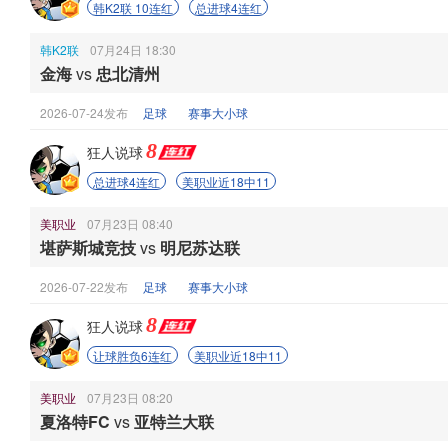
韩K2联 10连红
总进球4连红
韩K2联
07月24日 18:30
金海
vs
忠北清州
2026-07-24发布
足球
赛事大小球
8
狂人说球
总进球4连红
美职业近18中11
美职业
07月23日 08:40
堪萨斯城竞技
vs
明尼苏达联
2026-07-22发布
足球
赛事大小球
8
狂人说球
让球胜负6连红
美职业近18中11
美职业
07月23日 08:20
夏洛特FC
vs
亚特兰大联