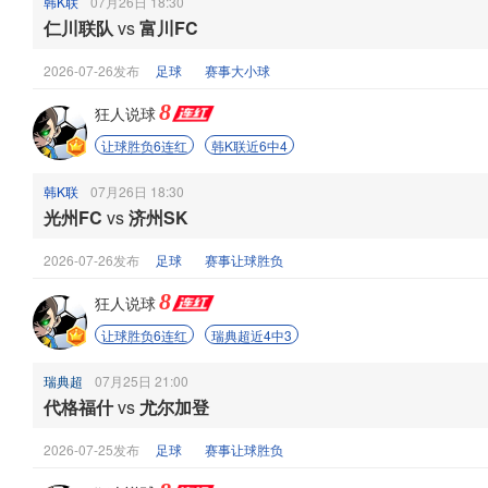
韩K联
07月26日 18:30
仁川联队
vs
富川FC
2026-07-26发布
足球
赛事大小球
8
狂人说球
让球胜负6连红
韩K联近6中4
韩K联
07月26日 18:30
光州FC
vs
济州SK
2026-07-26发布
足球
赛事让球胜负
8
狂人说球
让球胜负6连红
瑞典超近4中3
瑞典超
07月25日 21:00
代格福什
vs
尤尔加登
2026-07-25发布
足球
赛事让球胜负