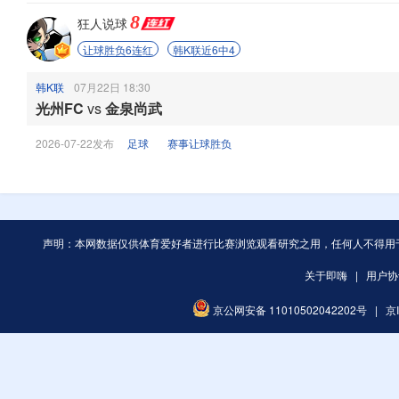
8
狂人说球
让球胜负6连红
韩K联近6中4
韩K联
07月22日 18:30
光州FC
vs
金泉尚武
2026-07-22发布
足球
赛事让球胜负
声明：本网数据仅供体育爱好者进行比赛浏览观看研究之用，任何人不得用
关于即嗨
|
用户协
京公网安备 11010502042202号
|
京I