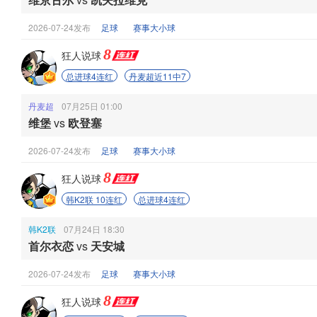
2026-07-24发布
足球
赛事大小球
8
狂人说球
总进球4连红
丹麦超近11中7
丹麦超
07月25日 01:00
维堡
vs
欧登塞
2026-07-24发布
足球
赛事大小球
8
狂人说球
韩K2联 10连红
总进球4连红
韩K2联
07月24日 18:30
首尔衣恋
vs
天安城
2026-07-24发布
足球
赛事大小球
8
狂人说球