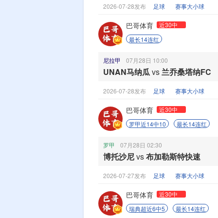
2026-07-28发布
足球
赛事大小球
巴哥体育
近30中
13
最长14连红
尼拉甲
07月28日 10:00
UNAN马纳瓜
vs
兰乔桑塔纳FC
2026-07-28发布
足球
赛事大小球
巴哥体育
近30中
13
罗甲近14中10
最长14连红
罗甲
07月28日 02:30
博托沙尼
vs
布加勒斯特快速
2026-07-27发布
足球
赛事大小球
巴哥体育
近30中
13
瑞典超近6中5
最长14连红