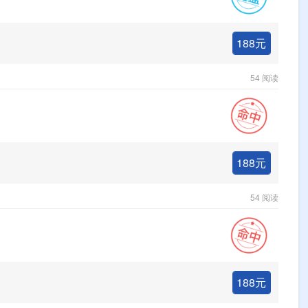
188元
54 阅读
188元
54 阅读
188元