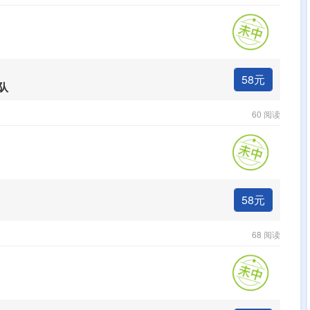
58元
队
60 阅读
58元
68 阅读